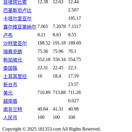
12.38
12.63
12.44
菲律宾比索
2.507
巴基斯坦卢比
195.17
卡塔尔里亚尔
7.065
7.2078
7.1517
塞尔维亚第纳尔
8.21
8.63
8.55
卢布
188.52
191.18
189.69
沙特里亚尔
75.36
75.96
76.1
瑞典克朗
552.18
556.34
554.75
新加坡元
22.31
22.45
22.3
泰国铢
16
18.4
17.19
土耳其里拉
23.57
新台币
710.89
713.88
711.28
美元
0.027
越南盾
40.84
41.31
40.98
南非兰特
100
100
100
人民币
Copyright © 2025 181353.com All Rights Reserved.